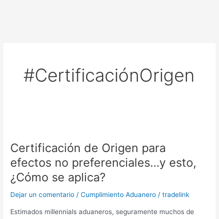
Ir
al
contenido
#CertificaciónOrigen
Certificación
de
Certificación de Origen para
Origen
para
efectos no preferenciales…y esto,
efectos
¿Cómo se aplica?
no
preferenciales…
Dejar un comentario
/
Cumplimiento Aduanero
/
tradelink
y
esto,
Estimados millennials aduaneros, seguramente muchos de