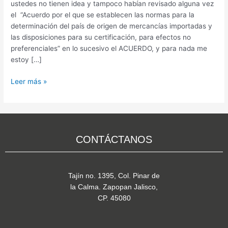
¿Cómo
ustedes no tienen idea y tampoco habían revisado alguna vez
se
el “Acuerdo por el que se establecen las normas para la
aplica?
determinación del país de origen de mercancías importadas y
las disposiciones para su certificación, para efectos no
preferenciales” en lo sucesivo el ACUERDO, y para nada me
estoy […]
Leer más »
CONTÁCTANOS
Tajín no. 1395, Col. Pinar de
la Calma. Zapopan Jalisco,
CP. 45080