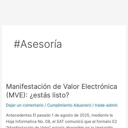
Ir
al
contenido
#Asesoría
Manifestación
de
Manifestación de Valor Electrónica
Valor
Electrónica
(MVE): ¿estás listo?
(MVE):
¿estás
Dejar un comentario
/
Cumplimiento Aduanero
/
trade-admin
listo?
Antecedentes El pasado 1 de agosto de 2025, mediante la
Hoja Informativa No. 08, el SAT comunicó que el formato E2
“Manifestación de Valor” estaría disponible en la Ventanilla