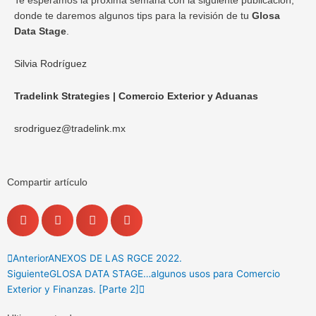
Te esperamos la próxima semana con la siguiente publicación,
donde te daremos algunos tips para la revisión de tu
Glosa
Data Stage
.
Silvia Rodríguez
Tradelink Strategies | Comercio Exterior y Aduanas
srodriguez@tradelink.mx
Compartir artículo
Previo
Next
Anterior
ANEXOS DE LAS RGCE 2022.
Siguiente
GLOSA DATA STAGE…algunos usos para Comercio
Exterior y Finanzas. [Parte 2]