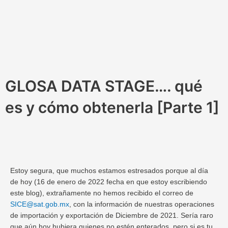
Ir
al
contenido
GLOSA DATA STAGE…. qué
es y cómo obtenerla [Parte 1]
Estoy segura, que muchos estamos estresados porque al día
de hoy (16 de enero de 2022 fecha en que estoy escribiendo
este blog), extrañamente no hemos recibido el correo de
SICE@sat.gob.mx
, con la información de nuestras operaciones
de importación y exportación de Diciembre de 2021. Sería raro
que aún hoy hubiera quienes no estén enterados, pero si es tu